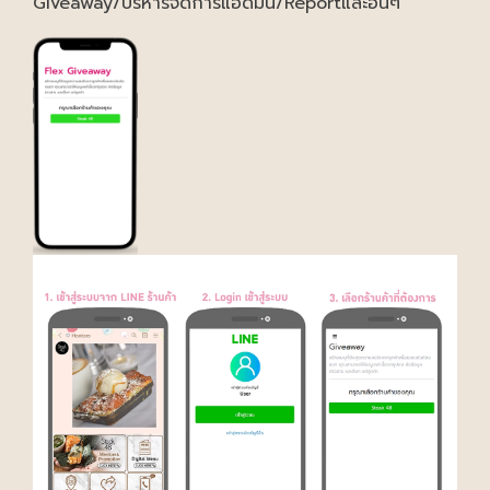
Giveaway/บริหารจัดการแอดมิน/Reportและอื่นๆ